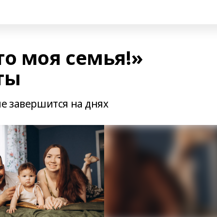
о моя семья!»
ты
ие завершится на днях