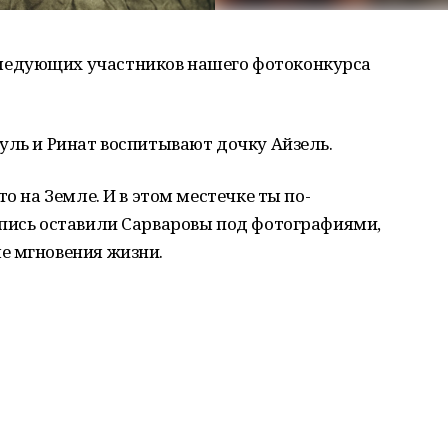
едующих участников нашего фотоконкурса
уль и Ринат воспитывают дочку Айзель.
о на Земле. И в этом местечке ты по-
дпись оставили Сарваровы под фотографиями,
е мгновения жизни.