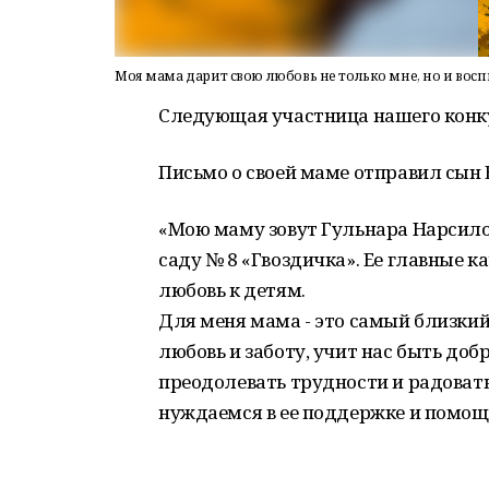
Моя мама дарит свою любовь не только мне, но и вос
Следующая участница нашего конку
Письмо о своей маме отправил сын 
«Мою маму зовут Гульнара Нарсилов
саду № 8 «Гвоздичка». Ее главные к
любовь к детям.
Для меня мама - это самый близкий
любовь и заботу, учит нас быть до
преодолевать трудности и радовать
нуждаемся в ее поддержке и помощ