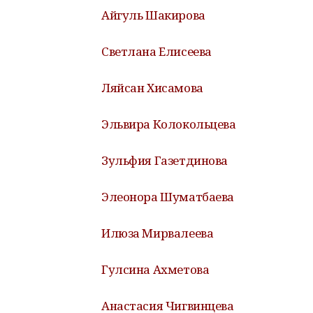
Айгуль Шакирова
Светлана Елисеева
Ляйсан Хисамова
Эльвира Колокольцева
Зульфия Газетдинова
Элеонора Шуматбаева
Илюза Мирвалеева
Гулсина Ахметова
Анастасия Чигвинцева