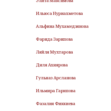
Элита Максимова
Ильюса Нуриахметова
Альфина Мухамедзянова
Фарида Зарипова
Ляйля Мухтарова
Диля Ахиярова
Гульназ Арсланова
Ильмира Гарипова
Фазалия Фиккиева