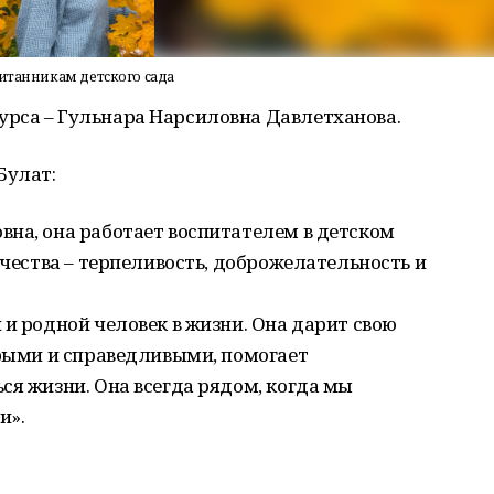
питанникам детского сада
рса – Гульнара Нарсиловна Давлетханова.
Булат:
на, она работает воспитателем в детском
ачества – терпеливость, доброжелательность и
 и родной человек в жизни. Она дарит свою
брыми и справедливыми, помогает
ся жизни. Она всегда рядом, когда мы
и».