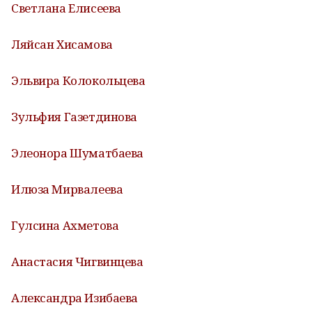
Светлана Елисеева
Ляйсан Хисамова
Эльвира Колокольцева
Зульфия Газетдинова
Элеонора Шуматбаева
Илюза Мирвалеева
Гулсина Ахметова
Анастасия Чигвинцева
Александра Изибаева