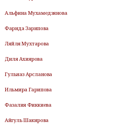
Альфина Мухамедзянова
Фарида Зарипова
Ляйля Мухтарова
Диля Ахиярова
Гульназ Арсланова
Ильмира Гарипова
Фазалия Фиккиева
Айгуль Шакирова