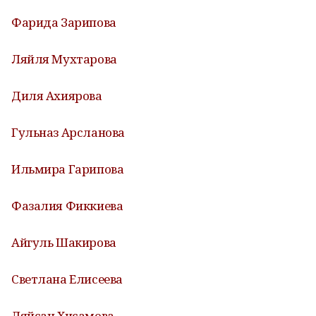
Фарида Зарипова
Ляйля Мухтарова
Диля Ахиярова
Гульназ Арсланова
Ильмира Гарипова
Фазалия Фиккиева
Айгуль Шакирова
Светлана Елисеева
Ляйсан Хисамова