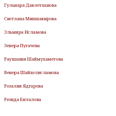
Гульнара Давлетханова
Светлана Миншакирова
Эльмира Исламова
Зенера Пугачева
Раушания Шаймухаметова
Венера Шайхелисламова
Розалия Ядгарова
Резида Билалова