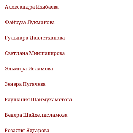
Александра Изибаева
Файруза Лукманова
Гульнара Давлетханова
Светлана Миншакирова
Эльмира Исламова
Зенера Пугачева
Раушания Шаймухаметова
Венера Шайхелисламова
Розалия Ядгарова