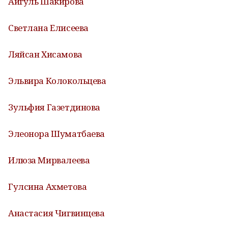
Айгуль Шакирова
Светлана Елисеева
Ляйсан Хисамова
Эльвира Колокольцева
Зульфия Газетдинова
Элеонора Шуматбаева
Илюза Мирвалеева
Гулсина Ахметова
Анастасия Чигвинцева