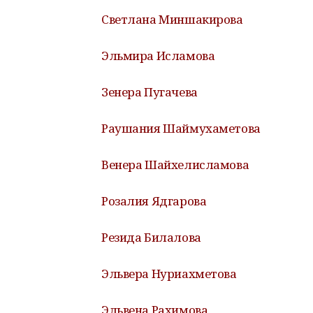
Светлана Миншакирова
Эльмира Исламова
Зенера Пугачева
Раушания Шаймухаметова
Венера Шайхелисламова
Розалия Ядгарова
Резида Билалова
Эльвера Нуриахметова
Эльвена Рахимова