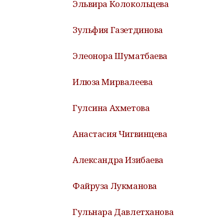
Эльвира Колокольцева
Зульфия Газетдинова
Элеонора Шуматбаева
Илюза Мирвалеева
Гулсина Ахметова
Анастасия Чигвинцева
Александра Изибаева
Файруза Лукманова
Гульнара Давлетханова