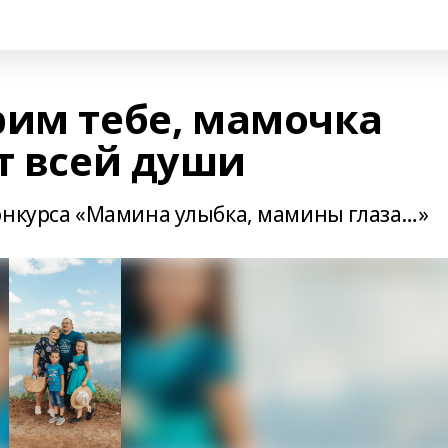
рим тебе, мамочка
т всей души
онкурса «Мамина улыбка, мамины глаза…»