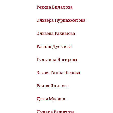
Резида Билалова
Эльвера Нуриахметова
Эльвена Рахимова
Разиля Дускаева
Гульсина Янгирова
Зилия Галиакберова
Раиля Ялилова
Диля Мусина
Динара Рашитова