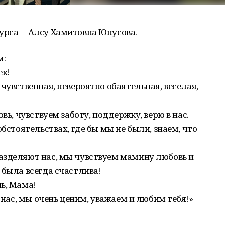
рса – Алсу Хамитовна Юнусова.
м:
ек!
чувственная, невероятно обаятельная, веселая,
вь, чувствуем заботу, поддержку, верю в нас.
обстоятельствах, где бы мы не были, знаем, что
азделяют нас, мы чувствуем мамину любовь и
 была всегда счастлива!
ь, Мама!
я нас, мы очень ценим, уважаем и любим тебя!»