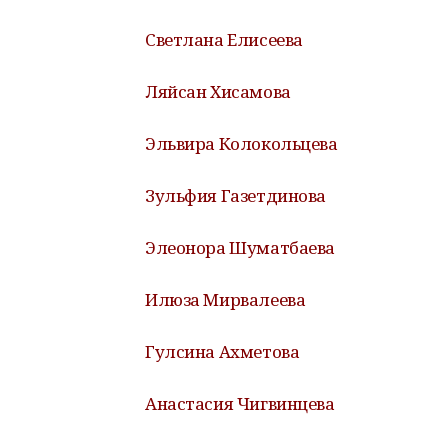
Светлана Елисеева
Ляйсан Хисамова
Эльвира Колокольцева
Зульфия Газетдинова
Элеонора Шуматбаева
Илюза Мирвалеева
Гулсина Ахметова
Анастасия Чигвинцева