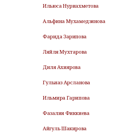
Ильюса Нуриахметова
Альфина Мухамедзянова
Фарида Зарипова
Ляйля Мухтарова
Диля Ахиярова
Гульназ Арсланова
Ильмира Гарипова
Фазалия Фиккиева
Айгуль Шакирова