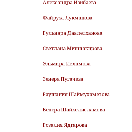
Александра Изибаева
Файруза Лукманова
Гульнара Давлетханова
Светлана Миншакирова
Эльмира Исламова
Зенера Пугачева
Раушания Шаймухаметова
Венера Шайхелисламова
Розалия Ядгарова