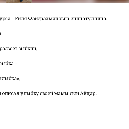
урса – Риля Файзрахмановна Зиннатуллина.
 –
развеет зыбкий,
рыбка –
улыбка»,
 описал улыбку своей мамы сын Айдар.