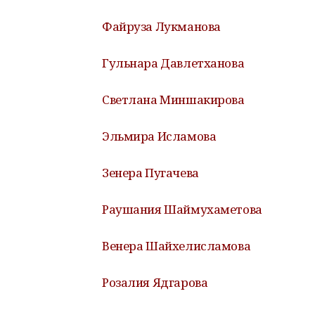
Файруза Лукманова
Гульнара Давлетханова
Светлана Миншакирова
Эльмира Исламова
Зенера Пугачева
Раушания Шаймухаметова
Венера Шайхелисламова
Розалия Ядгарова