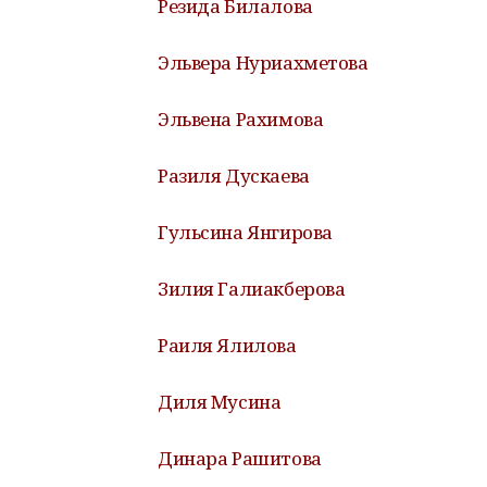
Резида Билалова
Эльвера Нуриахметова
Эльвена Рахимова
Разиля Дускаева
Гульсина Янгирова
Зилия Галиакберова
Раиля Ялилова
Диля Мусина
Динара Рашитова