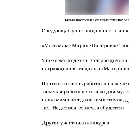
Мама настроена оптимистична: ее м
Следующая участница нашего конку
«Моей маме Марине Пасировне 1 июл
У нее семеро детей - четыре дочери 
награжденная медалью «Материнск
Почти всю жизнь работала на желез
тяжелая работа не только для мужч
наша мама всегда оптимистична, др
лет. Надеемся, ее мечта сбудется»,
Другие участники конкурса: