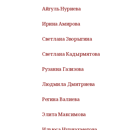
Айгуль Нуриева
Ирина Амирова
Светлана Зворыгина
Светлана Кадырмятова
Рузанна Газизова
Людмила Дмитриева
Регина Валиева
Элита Максимова
Ильюса Нуриахметова