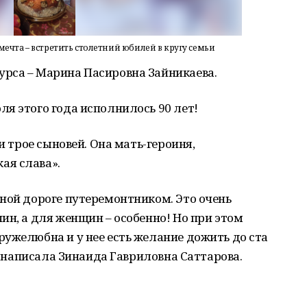
ечта – встретить столетний юбилей в кругу семьи
рса – Марина Пасировна Зайникаева.
я этого года исполнилось 90 лет!
и трое сыновей. Она мать-героиня,
ая слава».
ной дороге путеремонтником. Это очень
ин, а для женщин – особенно! Но при этом
ужелюбна и у нее есть желание дожить до ста
 - написала Зинаида Гавриловна Саттарова.