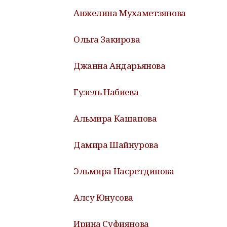
Анжелина Мухаметзянова
Ольга Закирова
Джанна Андарьянова
Гузель Набиева
Альмира Кашапова
Дамира Шайнурова
Эльмира Насретдинова
Алсу Юнусова
Ирина Суфиянова