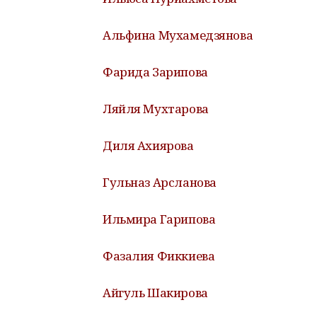
Альфина Мухамедзянова
Фарида Зарипова
Ляйля Мухтарова
Диля Ахиярова
Гульназ Арсланова
Ильмира Гарипова
Фазалия Фиккиева
Айгуль Шакирова