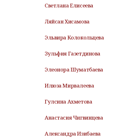
Светлана Елисеева
Ляйсан Хисамова
Эльвира Колокольцева
Зульфия Газетдинова
Элеонора Шуматбаева
Илюза Мирвалеева
Гулсина Ахметова
Анастасия Чигвинцева
Александра Изибаева