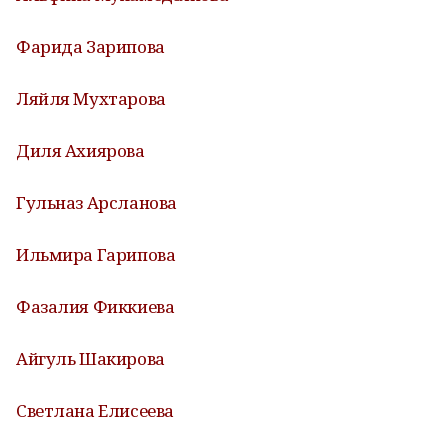
Фарида Зарипова
Ляйля Мухтарова
Диля Ахиярова
Гульназ Арсланова
Ильмира Гарипова
Фазалия Фиккиева
Айгуль Шакирова
Светлана Елисеева