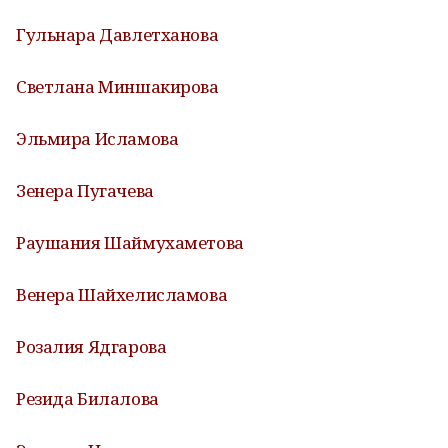
Гульнара Давлетханова
Светлана Миншакирова
Эльмира Исламова
Зенера Пугачева
Раушания Шаймухаметова
Венера Шайхелисламова
Розалия Ядгарова
Резида Билалова