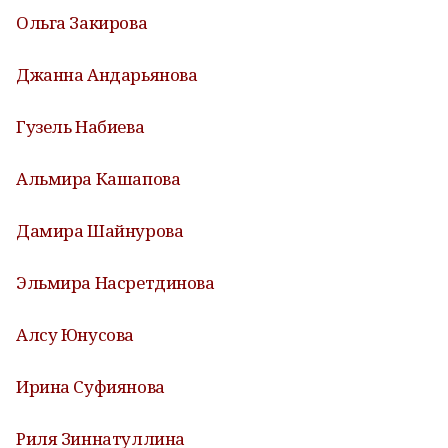
Ольга Закирова
Джанна Андарьянова
Гузель Набиева
Альмира Кашапова
Дамира Шайнурова
Эльмира Насретдинова
Алсу Юнусова
Ирина Суфиянова
Риля Зиннатуллина