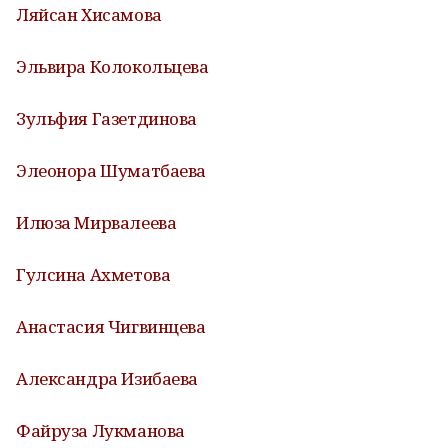
Ляйсан Хисамова
Эльвира Колокольцева
Зульфия Газетдинова
Элеонора Шуматбаева
Илюза Мирвалеева
Гулсина Ахметова
Анастасия Чигвинцева
Александра Изибаева
Файруза Лукманова