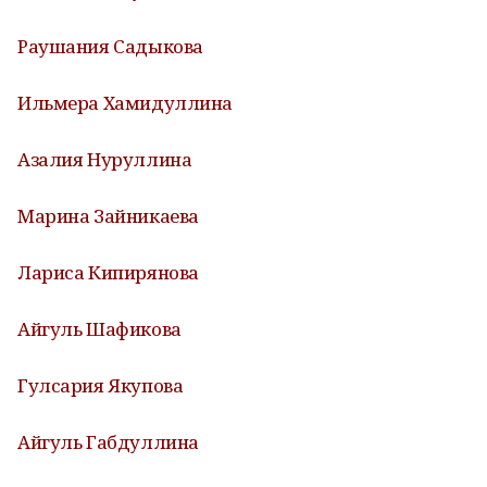
Раушания Садыкова
Ильмера Хамидуллина
Азалия Нуруллина
Марина Зайникаева
Лариса Кипирянова
Айгуль Шафикова
Гулсария Якупова
Айгуль Габдуллина