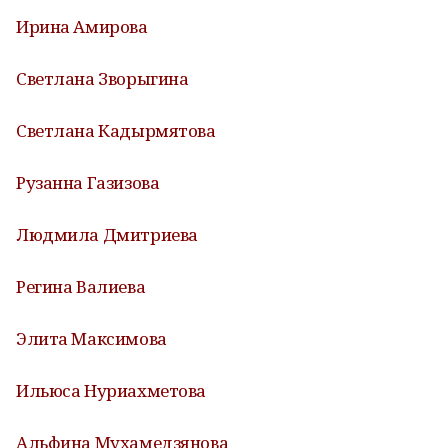
Ирина Амирова
Светлана Зворыгина
Светлана Кадырмятова
Рузанна Газизова
Людмила Дмитриева
Регина Валиева
Элита Максимова
Ильюса Нуриахметова
Альфина Мухамедзянова