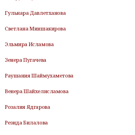
Гульнара Давлетханова
Светлана Миншакирова
Эльмира Исламова
Зенера Пугачева
Раушания Шаймухаметова
Венера Шайхелисламова
Розалия Ядгарова
Резида Билалова