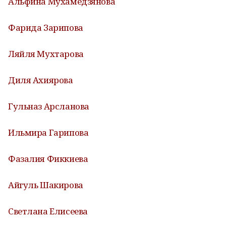
Альфина Мухамедзянова
Фарида Зарипова
Ляйля Мухтарова
Диля Ахиярова
Гульназ Арсланова
Ильмира Гарипова
Фазалия Фиккиева
Айгуль Шакирова
Светлана Елисеева