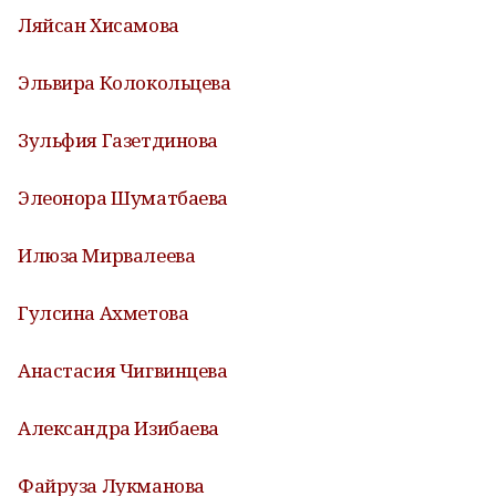
Ляйсан Хисамова
Эльвира Колокольцева
Зульфия Газетдинова
Элеонора Шуматбаева
Илюза Мирвалеева
Гулсина Ахметова
Анастасия Чигвинцева
Александра Изибаева
Файруза Лукманова