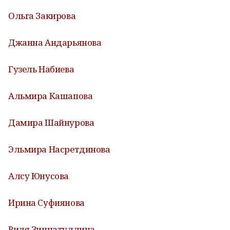
Ольга Закирова
Джанна Андарьянова
Гузель Набиева
Альмира Кашапова
Дамира Шайнурова
Эльмира Насретдинова
Алсу Юнусова
Ирина Суфиянова
Риля Зиннатуллина