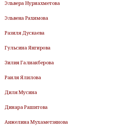
Эльвера Нуриахметова
Эльвена Рахимова
Разиля Дускаева
Гульсина Янгирова
Зилия Галиакберова
Раиля Ялилова
Диля Мусина
Динара Рашитова
Анжелина Мухаметзянова