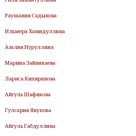
Раушания Садыкова
Ильмера Хамидуллина
Азалия Нуруллина
Марина Зайникаева
Лариса Кипирянова
Айгуль Шафикова
Гулсария Якупова
Айгуль Габдуллина