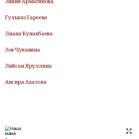
Зиния Армагинова
Гульназ Гареева
Лиана Кунакбаева
Зоя Чукавина
Ляйсан Яруллина
Ансира Ахатова