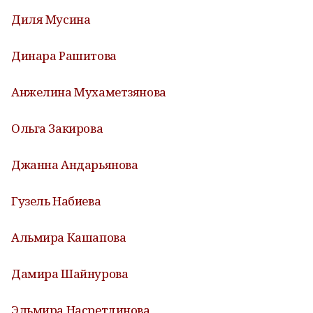
Диля Мусина
Динара Рашитова
Анжелина Мухаметзянова
Ольга Закирова
Джанна Андарьянова
Гузель Набиева
Альмира Кашапова
Дамира Шайнурова
Эльмира Насретдинова