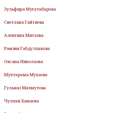
Зульфира Мугатабарова
Светлана Гайтиева
Алевтина Митаева
Рамзия Габдулхакова
Оксана Николаева
Мухтарама Мухаева
Гульназ Махмутова
Чулпан Хамаева