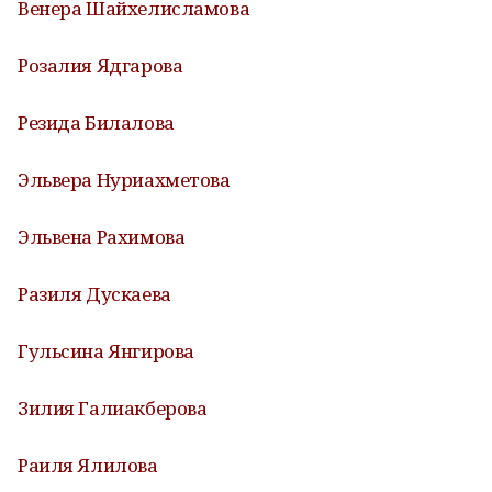
Венера Шайхелисламова
Розалия Ядгарова
Резида Билалова
Эльвера Нуриахметова
Эльвена Рахимова
Разиля Дускаева
Гульсина Янгирова
Зилия Галиакберова
Раиля Ялилова