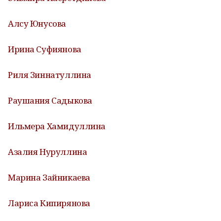
Алсу Юнусова
Ирина Суфиянова
Риля Зиннатуллина
Раушания Садыкова
Ильмера Хамидуллина
Азалия Нуруллина
Марина Зайникаева
Лариса Кипирянова