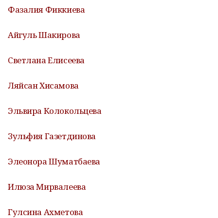
Фазалия Фиккиева
Айгуль Шакирова
Светлана Елисеева
Ляйсан Хисамова
Эльвира Колокольцева
Зульфия Газетдинова
Элеонора Шуматбаева
Илюза Мирвалеева
Гулсина Ахметова