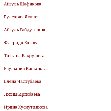
Айгуль Шафикова
Гулсария Якупова
Айгуль Габдуллина
Фларида Хакова
Татьяна Вахрушева
Раушания Кашапова
Елена Чалгубаева
Лилия Иргибаева
Ирина Хуснутдинова