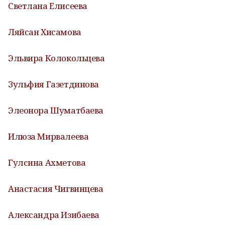
Светлана Елисеева
Ляйсан Хисамова
Эльвира Колокольцева
Зульфия Газетдинова
Элеонора Шуматбаева
Илюза Мирвалеева
Гулсина Ахметова
Анастасия Чигвинцева
Александра Изибаева