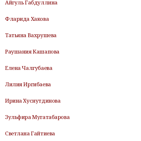
Айгуль Габдуллина
Фларида Хакова
Татьяна Вахрушева
Раушания Кашапова
Елена Чалгубаева
Лилия Иргибаева
Ирина Хуснутдинова
Зульфира Мугатабарова
Светлана Гайтиева