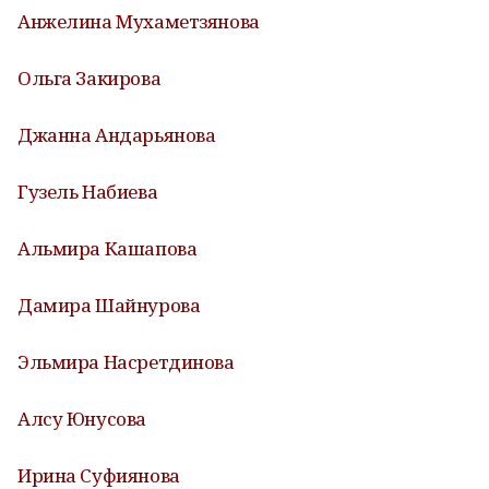
Анжелина Мухаметзянова
Ольга Закирова
Джанна Андарьянова
Гузель Набиева
Альмира Кашапова
Дамира Шайнурова
Эльмира Насретдинова
Алсу Юнусова
Ирина Суфиянова