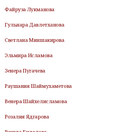
Файруза Лукманова
Гульнара Давлетханова
Светлана Миншакирова
Эльмира Исламова
Зенера Пугачева
Раушания Шаймухаметова
Венера Шайхелисламова
Розалия Ядгарова
Резида Билалова