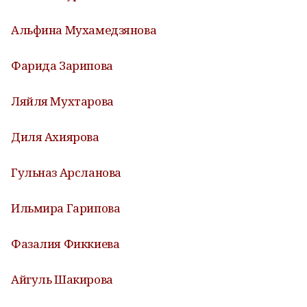
Альфина Мухамедзянова
Фарида Зарипова
Ляйля Мухтарова
Диля Ахиярова
Гульназ Арсланова
Ильмира Гарипова
Фазалия Фиккиева
Айгуль Шакирова