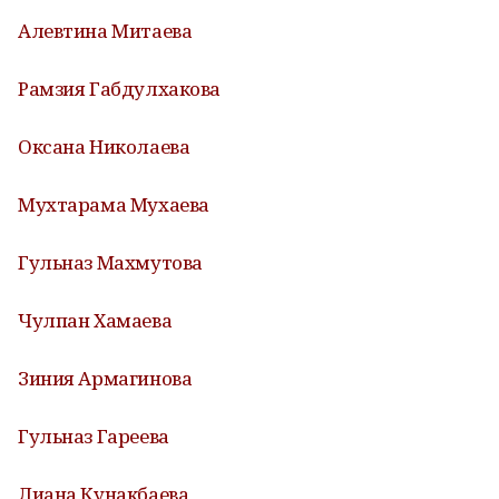
Алевтина Митаева
Рамзия Габдулхакова
Оксана Николаева
Мухтарама Мухаева
Гульназ Махмутова
Чулпан Хамаева
Зиния Армагинова
Гульназ Гареева
Лиана Кунакбаева