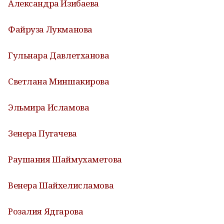
Александра Изибаева
Файруза Лукманова
Гульнара Давлетханова
Светлана Миншакирова
Эльмира Исламова
Зенера Пугачева
Раушания Шаймухаметова
Венера Шайхелисламова
Розалия Ядгарова