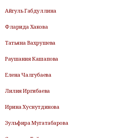
Айгуль Габдуллина
Фларида Хакова
Татьяна Вахрушева
Раушания Кашапова
Елена Чалгубаева
Лилия Иргибаева
Ирина Хуснутдинова
Зульфира Мугатабарова