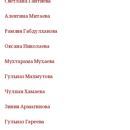
Светлана Гайтиева
Алевтина Митаева
Рамзия Габдулхакова
Оксана Николаева
Мухтарама Мухаева
Гульназ Махмутова
Чулпан Хамаева
Зиния Армагинова
Гульназ Гареева