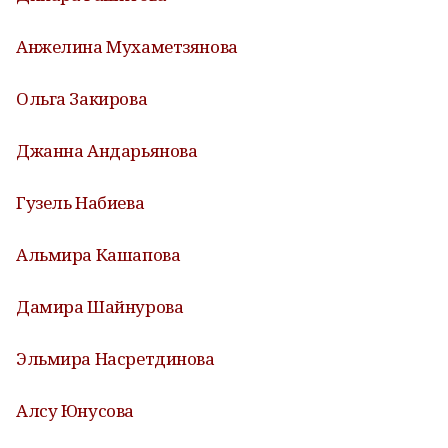
Анжелина Мухаметзянова
Ольга Закирова
Джанна Андарьянова
Гузель Набиева
Альмира Кашапова
Дамира Шайнурова
Эльмира Насретдинова
Алсу Юнусова