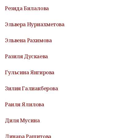
Резида Билалова
Эльвера Нуриахметова
Эльвена Рахимова
Разиля Дускаева
Гульсина Янгирова
Зилия Галиакберова
Раиля Ялилова
Диля Мусина
Динара Рашитова