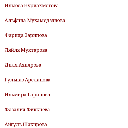
Ильюса Нуриахметова
Альфина Мухамедзянова
Фарида Зарипова
Ляйля Мухтарова
Диля Ахиярова
Гульназ Арсланова
Ильмира Гарипова
Фазалия Фиккиева
Айгуль Шакирова