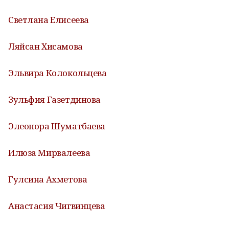
Светлана Елисеева
Ляйсан Хисамова
Эльвира Колокольцева
Зульфия Газетдинова
Элеонора Шуматбаева
Илюза Мирвалеева
Гулсина Ахметова
Анастасия Чигвинцева