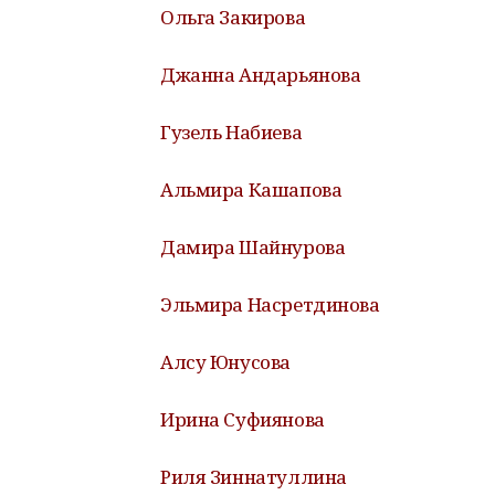
Ольга Закирова
Джанна Андарьянова
Гузель Набиева
Альмира Кашапова
Дамира Шайнурова
Эльмира Насретдинова
Алсу Юнусова
Ирина Суфиянова
Риля Зиннатуллина