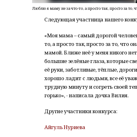
Люблю я маму не за что-то, а просто так, просто за то, ч
Следующая участница нашего конку
«Моя мама – самый дорогой человек
то, а просто так, просто за то, что 
мамой. Ближе неё у меня никого не
большие зелёные глаза, которые св
её руки, заботливые, тёплые, дорог
хорошо ладит с людьми, все её ува
трудную минуту и согреть своей теп
горько», - написала дочка Вилия.
Другие участники конкурса:
Айгуль Нуриева