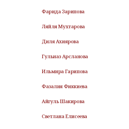
Фарида Зарипова
Ляйля Мухтарова
Диля Ахиярова
Гульназ Арсланова
Ильмира Гарипова
Фазалия Фиккиева
Айгуль Шакирова
Светлана Елисеева