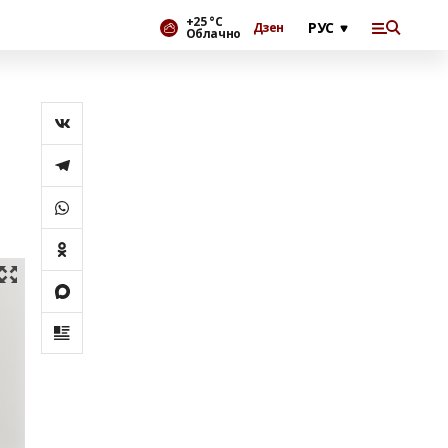
+25 °С
Дзен
Облачно