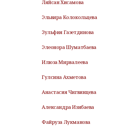
Ляйсан Хисамова
Эльвира Колокольцева
Зульфия Газетдинова
Элеонора Шуматбаева
Илюза Мирвалеева
Гулсина Ахметова
Анастасия Чигвинцева
Александра Изибаева
Файруза Лукманова