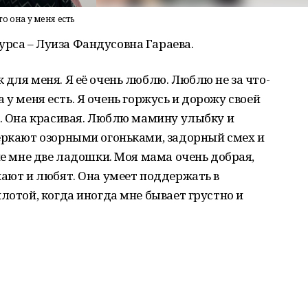
то она у меня есть
рса – Луиза Фандусовна Гараева.
 для меня. Я её очень люблю. Люблю не за что-
она у меня есть. Я очень горжусь и дорожу своей
т. Она красивая. Люблю мамину улыбку и
еркают озорными огоньками, задорный смех и
ие мне две ладошки. Моя мама очень добрая,
жают и любят. Она умеет поддержать в
лотой, когда иногда мне бывает грустно и