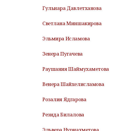
Гульнара Давлетханова
Светлана Миншакирова
Эльмира Исламова
Зенера Пугачева
Раушания Шаймухаметова
Венера Шайхелисламова
Розалия Ядгарова
Резида Билалова
Эльвера Нуриахметова